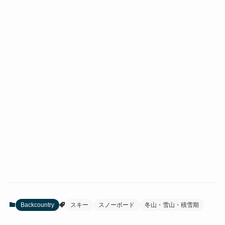
Backcountry
スキー
スノーボード
冬山・雪山・積雪期