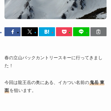
春の立山バックカントリースキーに行ってきまし
た！
今回は龍王岳の奥にある、イカつい名前の
鬼岳 東
面
を狙います。