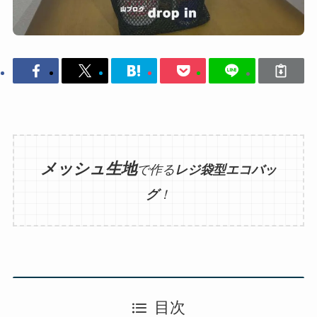
メッシュ生地
で作る
レジ袋型エコバッ
グ
！
目次